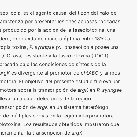
eolicola, es el agente causal del tizón del halo del
caracteriza por presentar lesiones acuosas rodeadas
es producido por la acción de la faseolotoxina, una
edero, producida de manera óptima entre 18°C a
ropia toxina,
P. syringae
pv. phaseolicola posee una
 (OCTasa) resistente a la faseolotoxina (ROCT)
presada bajo las condiciones de síntesis de la
argK
es divergente al promotor de
phtABC
y ambos
otora. El objetivo del presente estudio fue evaluar
romotora sobre la transcripción de
argK
en
P. syringae
 llevaron a cabo deleciones de la región
transcripción de
argK
en un sistema heterólogo.
 de múltiples copias de la región interpromotora
eolotoxina. Los resultados obtenidos mostraron que
incrementar la transcripción de
argK
.