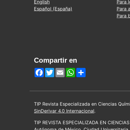
English
Para 
Español (España)
Para 
Para b
Compartir en
Facebook
Twitter
Email
WhatsApp
Share
TIP Revista Especializada en Ciencias Quím
SinDerivar 4.0 Internacional
.
TIP REVISTA ESPECIALIZADA EN CIENCIAS Q
Autónoma de México, Ciudad Universitaria,