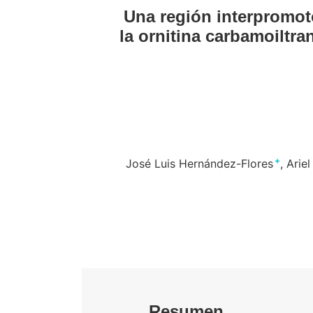
Una región interpromoto
la ornitina carbamoiltr
+
José Luis Hernández-Flores
Arie
Resumen