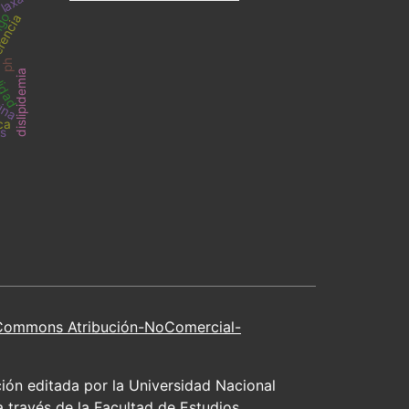
 laxa
alidad
go
encia
ph
dislipidemia
tina
ca
s
 Commons Atribución-NoComercial-
n editada por la Universidad Nacional
 través de la Facultad de Estudios