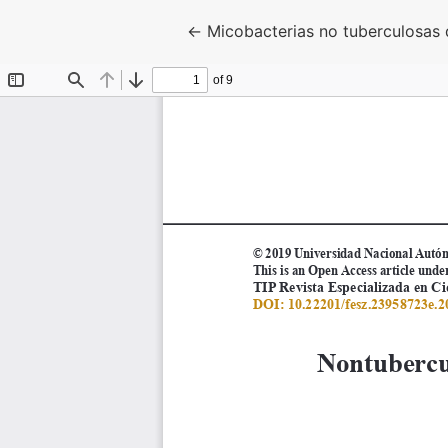
Volver a los detalles del artícul
←
Micobacterias no tuberculosas 