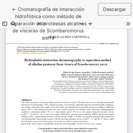
Volver a los detalles del artículo
←
Cromatografía de interacción
Descargar
hidrofóbica como método de
separación de proteasas alcalinas
de vísceras de Scomberomorus
sierra