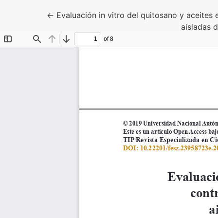
Volver a los detalles del artículo
←
Evaluación in vitro del quitosano y aceites
aisladas 