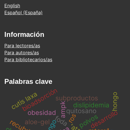
English
Español (España)
Información
Para lectores/as
Para autores/as
Para bibliotecarios/as
Palabras clave
bioadsorción
cutis laxa
hongo
subproductos
ampk
dislipidemia
quitosano
desarrollo
obesidad
ros
polvos
foda
aloe-gel
mango