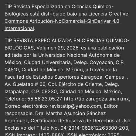
TIP Revista Especializada en Ciencias Químico-
Biológicas está distribuido bajo una
Licencia Creative
Commons Atribución-NoComercial-SinDerivar 4.0
Internacional
.
TIP REVISTA ESPECIALIZADA EN CIENCIAS QUÍMICO-
BIOLÓGICAS, Volumen 29, 2026, es una publicación
editada por la Universidad Nacional Autónoma de
México, Ciudad Universitaria, Deleg. Coyoacán, C.P.
04510, Ciudad de México, México, a través de la
Facultad de Estudios Superiores Zaragoza, Campus I,
Av. Guelatao # 66, Col. Ejército de Oriente, Deleg.
Iztapalapa, C.P. 09230, Ciudad de México, México,
Teléfono: 55.56.23.05.27, http://tip.zaragoza.unam.mx,
Correo electrónico revistatip@yahoo.com, Editor
responsable: Dra. Martha Asunción Sánchez
Rodríguez, Certificado de Reserva de Derechos al Uso
Exclusivo del Título No. 04-2014-062612263300-203,
ISSN impreso: 1405-888X, ISSN electrónico: 2395-