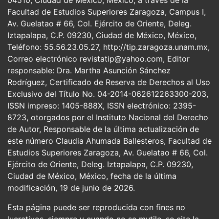
Facultad de Estudios Superiores Zaragoza, Campus I,
Av. Guelatao # 66, Col. Ejército de Oriente, Deleg.
Iztapalapa, C.P. 09230, Ciudad de México, México,
Teléfono: 55.56.23.05.27, http://tip.zaragoza.unam.mx,
Correo electrónico revistatip@yahoo.com, Editor
responsable: Dra. Martha Asunción Sánchez
Rodríguez, Certificado de Reserva de Derechos al Uso
Exclusivo del Título No. 04-2014-062612263300-203,
ISSN impreso: 1405-888X, ISSN electrónico: 2395-
8723, otorgados por el Instituto Nacional del Derecho
de Autor, Responsable de la última actualización de
este número Claudia Ahumada Ballesteros, Facultad de
Estudios Superiores Zaragoza, Av. Guelatao # 66, Col.
Ejército de Oriente, Deleg. Iztapalapa, C.P. 09230,
Ciudad de México, México, fecha de la última
modificación, 19 de junio de 2026.
Esta página puede ser reproducida con fines no
lucrativos, siempre y cuando no se mutile, se cite la