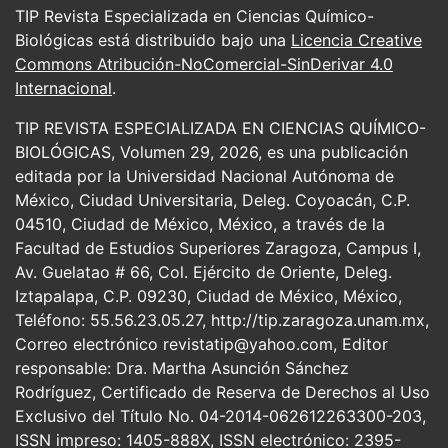
TIP Revista Especializada en Ciencias Químico-
Biológicas está distribuido bajo una
Licencia Creative
Commons Atribución-NoComercial-SinDerivar 4.0
Internacional
.
TIP REVISTA ESPECIALIZADA EN CIENCIAS QUÍMICO-
BIOLÓGICAS, Volumen 29, 2026, es una publicación
editada por la Universidad Nacional Autónoma de
México, Ciudad Universitaria, Deleg. Coyoacán, C.P.
04510, Ciudad de México, México, a través de la
Facultad de Estudios Superiores Zaragoza, Campus I,
Av. Guelatao # 66, Col. Ejército de Oriente, Deleg.
Iztapalapa, C.P. 09230, Ciudad de México, México,
Teléfono: 55.56.23.05.27, http://tip.zaragoza.unam.mx,
Correo electrónico revistatip@yahoo.com, Editor
responsable: Dra. Martha Asunción Sánchez
Rodríguez, Certificado de Reserva de Derechos al Uso
Exclusivo del Título No. 04-2014-062612263300-203,
ISSN impreso: 1405-888X, ISSN electrónico: 2395-