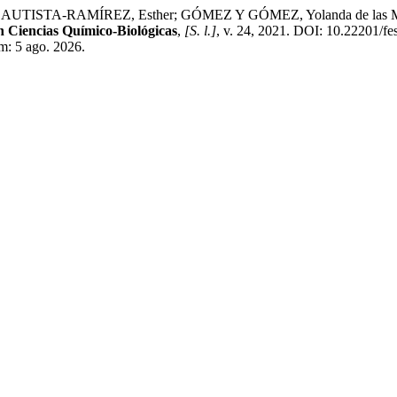
STA-RAMÍREZ, Esther; GÓMEZ Y GÓMEZ, Yolanda de las Mercedes.
n Ciencias Químico-Biológicas
,
[S. l.]
, v. 24, 2021. DOI: 10.22201/f
em: 5 ago. 2026.