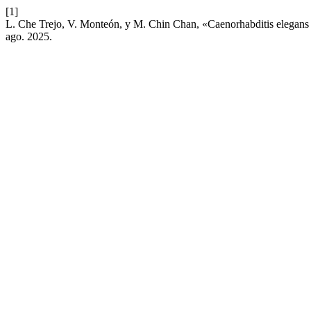
[1]
L. Che Trejo, V. Monteón, y M. Chin Chan, «Caenorhabditis elegans u
ago. 2025.