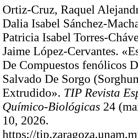
Ortiz-Cruz, Raquel Alejan
Dalia Isabel Sánchez-Mach
Patricia Isabel Torres-Cháv
Jaime López-Cervantes. «Es
De Compuestos fenólicos D
Salvado De Sorgo (Sorghum
Extrudido».
TIP Revista Es
Químico-Biológicas
24 (mar
10, 2026.
https://tip.zaragoza.unam.m