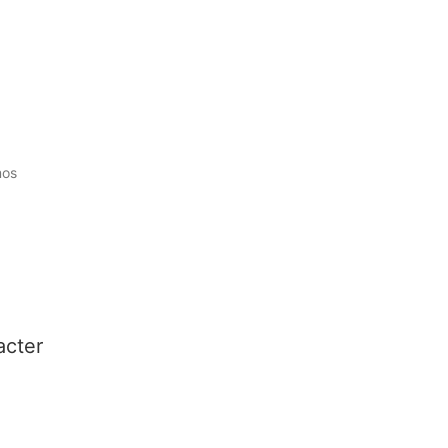
mos
acter