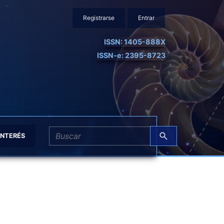
Registrarse
Entrar
ISSN: 1405-888X
ISSN-e: 2395-8723
INTERÉS