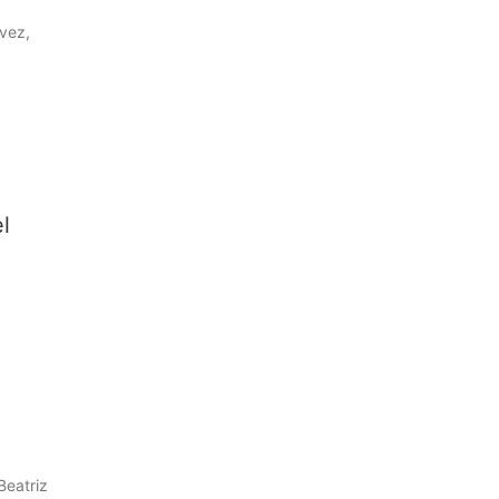
vez,
l
Beatriz