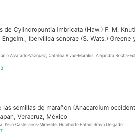
s de Cylindropuntia imbricata (Haw.) F. M. Knut
Engelm., Ibervillea sonorae (S. Wats.) Greene 
onio Alvarado-Vázquez, Catalina Rivas-Morales, Alejandra Rocha-Es
63
e las semillas de marañón (Anacardium occident
oapan, Veracruz, México
 Keila Castellanos-Miravete, Humberto Rafael Bravo Delgado
77