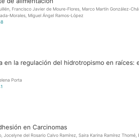
te de alimentación
llén, Francisco Javier de Moure-Flores, Marco Martín González-Chá
ada-Morales, Miguel Ángel Ramos-López
38
ia en la regulación del hidrotropismo en raíces: e
elena Porta
41
dhesión en Carcinomas
lo, Jocelyne del Rosario Calvo Ramírez, Saira Karina Ramírez Thomé, 