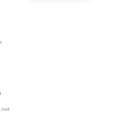
e
s
 José