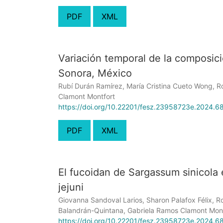
PDF
XML
Variación temporal de la composic
Sonora, México
Rubí Durán Ramírez, María Cristina Cueto Wong, R
Clamont Montfort
https://doi.org/10.22201/fesz.23958723e.2024.6
PDF
XML
El fucoidan de Sargassum sinicola 
jejuni
Giovanna Sandoval Larios, Sharon Palafox Félix, R
Balandrán-Quintana, Gabriela Ramos Clamont Mont
https://doi.org/10.22201/fesz.23958723e.2024.6