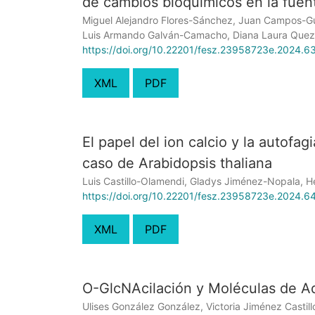
de cambios bioquímicos en la fuen
Miguel Alejandro Flores-Sánchez, Juan Campos-Gui
Luis Armando Galván-Camacho, Diana Laura Quez
https://doi.org/10.22201/fesz.23958723e.2024.6
XML
PDF
El papel del ion calcio y la autofag
caso de Arabidopsis thaliana
Luis Castillo-Olamendi, Gladys Jiménez-Nopala, H
https://doi.org/10.22201/fesz.23958723e.2024.6
XML
PDF
O-GlcNAcilación y Moléculas de A
Ulises González González, Victoria Jiménez Castil