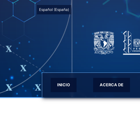
Cambiar el idioma. El actual es:
Español (España)
Vol. 27 (2024)
INICIO
ACERCA DE