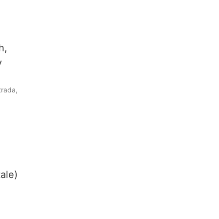
h,
y
trada,
ale)